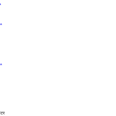
.
..
..