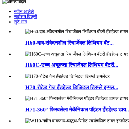
नवीन आलेले
सर्वोत्तम विक्री
सुटे भाग
H60-दाब-संवेदनशील रिचार्जेबल लिथियम बॅट...
H60C-उच्च अचूकता रिचार्जेबल लिथियम बॅटरी...
H70-रोटेड गेज हँडहेल्ड डिजिटल डिस्प्ले इन्फ्ल...
H71-360° फिरवलेला मेकॅनिकल पॉइंटर हँडहेल्ड डाय..