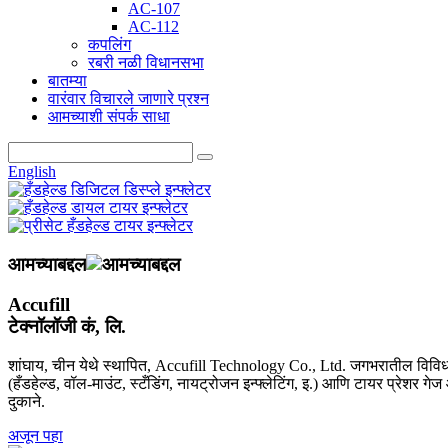
AC-107
AC-112
कपलिंग
रबरी नळी विधानसभा
बातम्या
वारंवार विचारले जाणारे प्रश्न
आमच्याशी संपर्क साधा
English
आमच्याबद्दल
Accufill
टेक्नॉलॉजी कं, लि.
शांघाय, चीन येथे स्थापित, Accufill Technology Co., Ltd. जगभरातील विविध
(हँडहेल्ड, वॉल-माउंट, स्टँडिंग, नायट्रोजन इन्फ्लेटिंग, इ.) आणि टायर प्रेशर ग
दुकाने.
अजून पहा