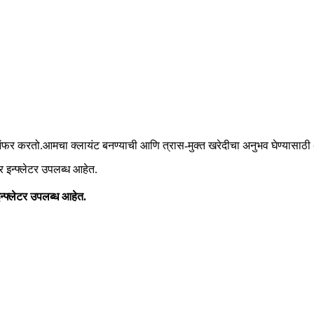
दे ऑफर करतो.आमचा क्लायंट बनण्याची आणि त्रास-मुक्त खरेदीचा अनुभव घेण्यासाठ
्फ्लेटर उपलब्ध आहेत.