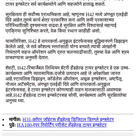
टायर इन्फ्लेटर सर्व कार्यक्षमतेने आणि सहजतेने हाताळू शकते.
सुरक्षितता ही सर्वोच्च प्राथमिकता आहे, म्हणूनच H42 मध्ये अंगभूत एलईडी
दिवे आहेत.तुमचे कार्य क्षेत्र प्रकाशित करा आणि कमी प्रकाशाच्या
परिस्थितीतही दृश्यमानता वाढवा.हे सुरक्षित आणि विश्वासार्ह महागाई
प्रक्रिया सुनिश्चित करते, वेळ किंवा स्थान काहीही असो.
याव्यतिरिक्त, H42 हे वापरकर्ता-अनुकूल इंटरफेससह बुद्धिमानपणे डिझाइन
केलेले आहे, जे सर्व कौशल्य स्तरांसाठी योग्य बनवते.त्याची अंतर्ज्ञानी
नियंत्रणे सहज ऑपरेशन आणि द्रुत चलनवाढीसाठी, तुमचा वेळ आणि श्रम
वाचवण्यास अनुमती देतात.
शेवटी, H42-रिचार्जेबल लिथियम बॅटरी हँडहेल्ड टायर इन्फ्लेटर हे एक उच्च-
कार्यक्षमता आणि व्यावसायिक-दर्जाचे उत्पादन आहे जे अपेक्षांपेक्षा जास्त
आहे.स्टायलिश डिझाइन, कॉर्डलेस ऑपरेशन, अचूक इन्फ्लेशन, अष्टपैलू
नोजल अटॅचमेंट्स, अंगभूत एलईडी दिवे आणि वापरकर्ता-अनुकूल
इंटरफेससह, हे टायर इन्फ्लेटर कोणत्याही वाहन मालकासाठी आवश्यक
आहे.H42 हँडहेल्ड टायर इन्फ्लेटरसह सोयी, कार्यक्षमता आणि सुरक्षिततेचा
अनुभव घ्या.
मागील:
H31-कॉपर जॉइंट्स हँडहेल्ड डिजिटल डिस्प्ले इन्फ्लेटर
पुढे:
HA100-एरर रिपोर्टिंग प्रीसेट हँडहेल्ड टायर इन्फ्लेटर