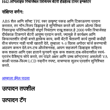
H42-लाँगलाइफ रिचार्जेबल लिथियम बॅटरी हँडहेल्ड टायर इन्फ्लेटर
संक्षिप्त वर्णन:
ABS शेल आणि सॉफ्ट TPE रबर उत्कृष्ट पकड आणि टिकाऊपणा प्रदान
करतात, तर नॉन-स्लिप डिझाइन हे सुनिश्चित करते की आपण ओल्या किंवा
निसरड्या परिस्थितीतही संपूर्ण नियंत्रण राखू शकाल.हे 2000 पर्यंत रिचार्जसह
दीर्घकाळ टिकणारे बॅटरी आयुष्य प्रदान करते, ज्यामुळे ते कार्यक्षम आणि
किफायतशीर दोन्ही बनते.इतकेच काय, कमी बॅटरी चेतावणी कार्य तुमची कधीही
वीज संपणार नाही याची खात्री देते, तुम्हाला १-२ दिवस अगोदर चार्ज करण्याची
आठवण करून देते.वन-टच ऑपरेशनसह, आपण सहजपणे डिव्हाइस सक्रिय
करू शकता आणि एका हाताने फुगवणे सुरू करू शकता.दाब-संवेदनशील स्वयं-
प्रारंभ वैशिष्ट्य सोपे करते, तर पांढरे अक्षर आणि उच्च कॉन्ट्रास्ट असलेली VA
काळी पातळ-फिल्म LCD स्क्रीन स्पष्ट, वाचण्यास सुलभ प्रदर्शन सुनिश्चित
करते.
आम्हाला ईमेल पाठवा
उत्पादन तपशील
उत्पादन टॅग