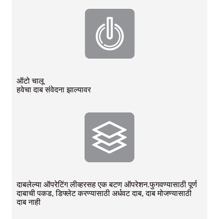
ऑटो चालू
हवेचा दाब संवेदना झाल्यावर
दाबलेल्या ऑपरेटिंग लीव्हरसह एक बटण ऑपरेशन.फुगवण्यासाठी पूर्ण
दाबाची पकड, डिफ्लेट करण्यासाठी अर्धवट दाब, दाब मोजण्यासाठी
दाब नाही