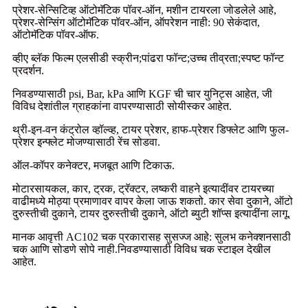
प्रेशर-सेन्सिटिव्ह ऑटोमॅटिक पॉवर-ऑन, मशीन टायरला जोडलेले आहे,
प्रेशर-सेन्सिंग ऑटोमॅटिक पॉवर-ऑन, ऑपरेशन नाही: 90 सेकंदात,
ऑटोमॅटिक पॉवर-ऑफ.
व्हीए ब्लॅक फिल्म एलसीडी स्क्रीन;पांढरा फॉन्ट;उच्च तीव्रता;स्पष्ट फॉन्ट
प्रदर्शन.
निवडण्यासाठी psi, Bar, kPa आणि KGF ची चार युनिट्स आहेत, जी
विविध देशांतील ग्राहकांना वापरण्यासाठी सोयीस्कर आहेत.
थ्री-इन-वन कंट्रोल व्हॉल्व्ह, टायर प्रेशर, हाफ-प्रेशर डिफ्लेट आणि फुल-
प्रेशर इन्फ्लेट मोजण्यासाठी रेंच सोडवा.
ऑल-कॉपर कनेक्टर, मजबूत आणि टिकाऊ.
मोटारसायकल, कार, ट्रक, ट्रॅक्टर, लष्करी वाहने इत्यादींवर टायरच्या
वाढीमध्ये मोठ्या प्रमाणावर वापर केला जाऊ शकतो. कार सेवा दुकाने, ऑटो
दुरुस्तीची दुकाने, टायर दुरुस्तीची दुकाने, ऑटो ब्युटी शॉप्स इत्यादींना लागू.
मानक आवृत्ती AC102 चक प्रकारासह सुसज्ज आहे: सुलभ कनेक्शनसाठी
चक आणि सोडणे सोपे नाही.निवडण्यासाठी विविध चक स्टाइल देखील
आहेत.