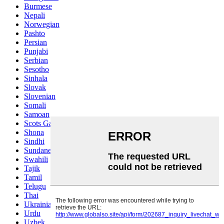
Burmese
Nepali
Norwegian
Pashto
Persian
Punjabi
Serbian
Sesotho
Sinhala
Slovak
Slovenian
Somali
Samoan
Scots Gaelic
Shona
Sindhi
Sundanese
Swahili
Tajik
Tamil
Telugu
Thai
Ukrainian
Urdu
Uzbek