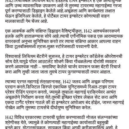
H42-रिचार्जेबल लिथियम बॅटरी हँडहेल्ड टायर इन्फ्लेटर हे एक अत्याधुनिक
आणि उच्च व्यावसायिक उपकरण आहे जे तुमच्या टायरच्या महागाईच्या गरजा
पूर्ण करण्यासाठी डिझाइन केलेले आहे.अचूकता आणि कार्यक्षमता लक्षात
घेऊन इंजिनिअर केलेले, हे पोर्टेबल टायर इन्फ्लेटर कोणत्याही वाहन
मालकासाठी गेम चेंजर आहे.
एक आकर्षक आणि संक्षिप्त डिझाइन वैशिष्ट्यीकृत, H42 आश्चर्यकारकपणे
हलके आणि हाताळण्यास सोपे आहे.त्याची एर्गोनॉमिक पकड एक आरामदायक
वापरकर्ता अनुभव सुनिश्चित करते तर त्याचा संक्षिप्त आकार आपल्या वाहन
किंवा टूलबॉक्समध्ये त्रास-मुक्त स्टोरेजसाठी परवानगी देतो.
विश्वासार्ह लिथियम बॅटरीने सुसज्ज, हे टायर इन्फ्लेटर कॉर्डलेस ऑपरेशनची
सोय देते.यापुढे पॉवर आउटलेट शोधणे किंवा गोंधळलेल्या दोरांशी व्यवहार
करणे आवश्यक नाही – समाविष्ट केलेले चार्जर वापरून फक्त बॅटरी रिचार्ज
करा आणि तुम्ही जाता जाता तुमचे टायर फुगवण्यासाठी तयार आहात.
त्याच्या प्रगत महागाई तंत्रज्ञानासह, H42 जलद आणि अचूक परिणाम
प्रदान करते.डिजिटल डिस्प्ले एकाधिक युनिट्समध्ये रिअल-टाइम टायर
प्रेशर रीडिंग प्रदान करतो, ज्यामुळे तुम्हाला महागाई प्रक्रियेवर अत्यंत
अचूकतेने निरीक्षण करता येते.तुमची इच्छित प्रेशर लेव्हल सेट करा आणि
एकदा टार्गेट प्रेशर गाठले की हा इन्फ्लेटर आपोआप बंद होईल, जास्त महागाई
रोखेल आणि तुमच्या टायर्सचे दीर्घायुष्य सुनिश्चित करेल.
H42 विविध प्रकारच्या टायरची पूर्तता करण्यासाठी नोजल संलग्नकांच्या
श्रेणीसह येते, ज्यामुळे ते कोणत्याही महागाईच्या कार्यासाठी बहुमुखी
बनते.कार, ​​मोटारसायकल, सायकल किंवा अगदी क्रीडासाहित्य असो, हे