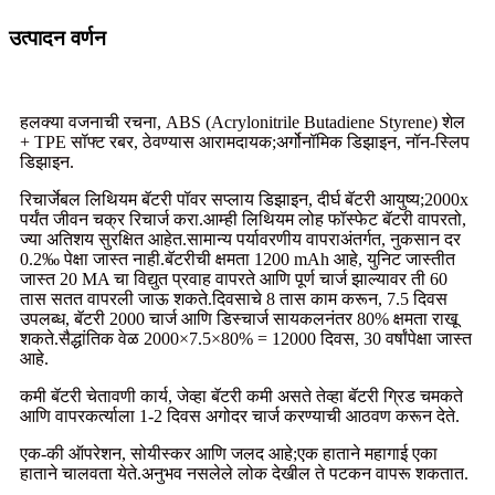
उत्पादन वर्णन
हलक्या वजनाची रचना, ABS (Acrylonitrile Butadiene Styrene) शेल
+ TPE सॉफ्ट रबर, ठेवण्यास आरामदायक;अर्गोनॉमिक डिझाइन, नॉन-स्लिप
डिझाइन.
रिचार्जेबल लिथियम बॅटरी पॉवर सप्लाय डिझाइन, दीर्घ बॅटरी आयुष्य;2000x
पर्यंत जीवन चक्र रिचार्ज करा.आम्ही लिथियम लोह फॉस्फेट बॅटरी वापरतो,
ज्या अतिशय सुरक्षित आहेत.सामान्य पर्यावरणीय वापराअंतर्गत, नुकसान दर
0.2‰ पेक्षा जास्त नाही.बॅटरीची क्षमता 1200 mAh आहे, युनिट जास्तीत
जास्त 20 MA चा विद्युत प्रवाह वापरते आणि पूर्ण चार्ज झाल्यावर ती 60
तास सतत वापरली जाऊ शकते.दिवसाचे 8 तास काम करून, 7.5 दिवस
उपलब्ध, बॅटरी 2000 चार्ज आणि डिस्चार्ज सायकलनंतर 80% क्षमता राखू
शकते.सैद्धांतिक वेळ 2000×7.5×80% = 12000 दिवस, 30 वर्षांपेक्षा जास्त
आहे.
कमी बॅटरी चेतावणी कार्य, जेव्हा बॅटरी कमी असते तेव्हा बॅटरी ग्रिड चमकते
आणि वापरकर्त्याला 1-2 दिवस अगोदर चार्ज करण्याची आठवण करून देते.
एक-की ऑपरेशन, सोयीस्कर आणि जलद आहे;एक हाताने महागाई एका
हाताने चालवता येते.अनुभव नसलेले लोक देखील ते पटकन वापरू शकतात.