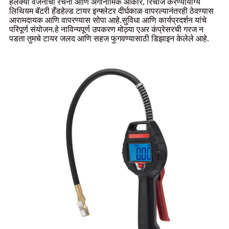
हलक्या वजनाची रचना आणि अर्गोनॉमिक आकार, रिचार्ज करण्यायोग्य
लिथियम बॅटरी हँडहेल्ड टायर इन्फ्लेटर दीर्घकाळ वापरल्यानंतरही ठेवण्यास
आरामदायक आणि वापरण्यास सोपा आहे.सुविधा आणि कार्यप्रदर्शन यांचे
परिपूर्ण संयोजन.हे नाविन्यपूर्ण उपकरण मोठ्या एअर कंप्रेसरची गरज न
पडता तुमचे टायर जलद आणि सहज फुगवण्यासाठी डिझाइन केलेले आहे.