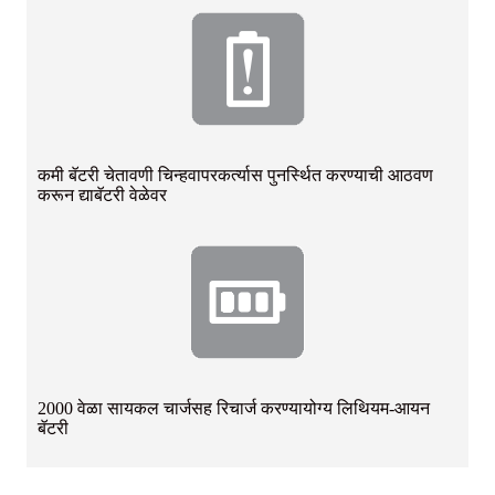
कमी बॅटरी चेतावणी चिन्ह
वापरकर्त्यास पुनर्स्थित करण्याची आठवण
करून द्या
बॅटरी वेळेवर
2000 वेळा सायकल चार्जसह रिचार्ज करण्यायोग्य लिथियम-आयन
बॅटरी