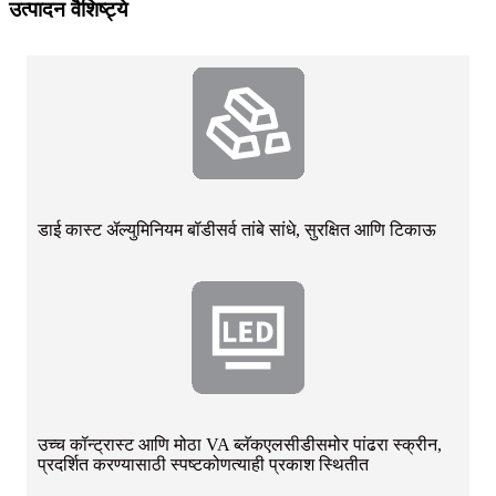
उत्पादन वैशिष्ट्ये
डाई कास्ट ॲल्युमिनियम बॉडी
सर्व तांबे सांधे, सुरक्षित आणि टिकाऊ
उच्च कॉन्ट्रास्ट आणि मोठा VA ब्लॅकएलसीडी
समोर पांढरा स्क्रीन,
प्रदर्शित करण्यासाठी स्पष्ट
कोणत्याही प्रकाश स्थितीत