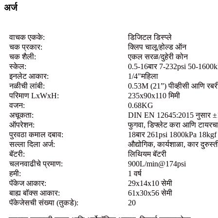
अर्ज
वाचक एकके:
डिजिटल डिस्प्ले
चक प्रकार:
क्लिप चालू/होल्ड ऑन
चक शैली:
एकल सरळ/दुहेरी कोन
स्केल:
0.5-16बार 7-232psi 50-1600
इनलेट आकार:
1/4"महिला
नळीची लांबी:
0.53M (21”) पीव्हीसी आणि रबरी 
परिमाण LxWxH:
235x90x110 मिमी
वजन:
0.68KG
अचूकता:
DIN EN 12645:2015 नुसार ±
ऑपरेशन:
फुगवा, डिफ्लेट करा आणि टायरचा
पुरवठा कमाल दबाव:
18बार 261psi 1800kPa 18kgf
सल्ला दिला अर्ज:
औद्योगिक, कार्यशाळा, कार दुरुस्ती
बॅटरी:
लिथियम बॅटरी
चलनवाढीचे प्रमाण:
900L/min@174psi
हमी:
1 वर्ष
पॅकेज आकार:
29x14x10 सेमी
बाह्य बॉक्स आकार:
61x30x56 सेमी
पॅकेजेसची संख्या (तुकडे):
20