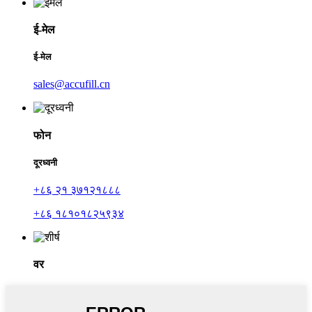
ई-मेल
ई-मेल
sales@accufill.cn
फोन
दूरध्वनी
+८६ २१ ३७१२१८८८
+८६ १८१०१८२५९३४
वर