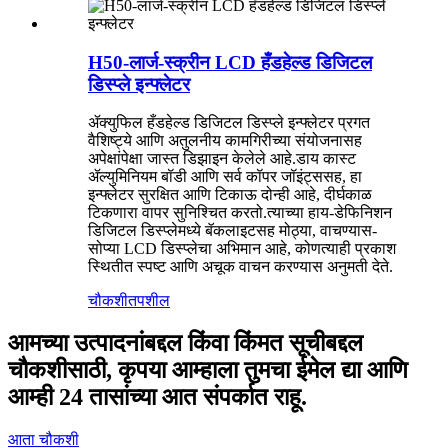
H50-लार्ज-स्क्रीन LCD हँडहेल्ड डिजिटल
डिस्प्ले इन्फ्लेटर
ॲक्युफिल हँडहेल्ड डिजिटल डिस्प्ले इन्फ्लेटर प्रगत
वैशिष्ट्ये आणि अतुलनीय कामगिरीच्या संयोजनासह
अपेक्षांपेक्षा जास्त डिझाइन केलेले आहे.डाय कास्ट
ॲल्युमिनियम बॉडी आणि सर्व कॉपर जॉइंट्ससह, हा
इन्फ्लेटर सुरक्षित आणि टिकाऊ दोन्ही आहे, दीर्घकाळ
टिकणारा वापर सुनिश्चित करतो.त्याच्या हाय-डेफिनिशन
डिजिटल डिस्प्लेमध्ये बॅकलाइटसह मोठ्या, वाचण्यास-
सोप्या LCD डिस्प्लेचा अभिमान आहे, कोणत्याही प्रकाश
स्थितीत स्पष्ट आणि अचूक वाचन करण्यास अनुमती देते.
चौकशी
तपशील
आमच्या उत्पादनांबद्दल किंवा किंमत सूचीबद्दल
चौकशीसाठी, कृपया आम्हाला तुमचा ईमेल द्या आणि
आम्ही 24 तासांच्या आत संपर्कात राहू.
आता चौकशी