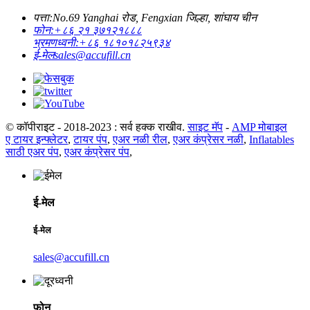
पत्ता:
No.69 Yanghai रोड, Fengxian जिल्हा, शांघाय चीन
फोन:
+८६ २१ ३७१२१८८८
भ्रमणध्वनी:
+८६ १८१०१८२५९३४
ई-मेल
sales@accufill.cn
© कॉपीराइट - 2018-2023 : सर्व हक्क राखीव.
साइट मॅप
-
AMP मोबाइल
ए टायर इन्फ्लेटर
,
टायर पंप
,
एअर नळी रील
,
एअर कंप्रेसर नळी
,
Inflatables
साठी एअर पंप
,
एअर कंप्रेसर पंप
,
ई-मेल
ई-मेल
sales@accufill.cn
फोन