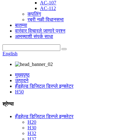
AC-107
AC-112
कपलिंग
रबरी नळी विधानसभा
बातम्या
वारंवार विचारले जाणारे प्रश्न
आमच्याशी संपर्क साधा
English
मुख्यपृष्ठ
उत्पादने
हँडहेल्ड डिजिटल डिस्प्ले इन्फ्लेटर
H50
श्रेण्या
हँडहेल्ड डिजिटल डिस्प्ले इन्फ्लेटर
H20
H30
H32
H37