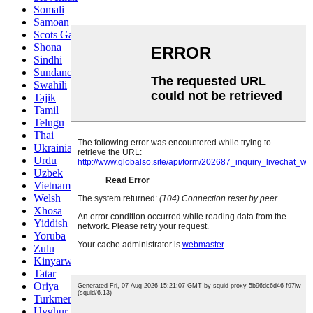
Somali
Samoan
Scots Gaelic
Shona
Sindhi
Sundanese
Swahili
Tajik
Tamil
Telugu
Thai
Ukrainian
Urdu
Uzbek
Vietnamese
Welsh
Xhosa
Yiddish
Yoruba
Zulu
Kinyarwanda
Tatar
Oriya
Turkmen
Uyghur