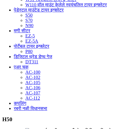
W110 वॉल माउंट केलेले स्वयंचलित टायर इन्फ्लेटर
पेडेस्टल माउंटेड टायर इन्फ्लेटर
S50
S70
N90
मणी सीटर
EZ-5
EZ-5A
पोर्टेबल टायर इन्फ्लेटर
P80
डिजिटल थ्रेड डेप्थ गेज
DT311
एअर चक
AC-100
AC-102
AC-105
AC-106
AC-107
AC-112
कपलिंग
रबरी नळी विधानसभा
H50