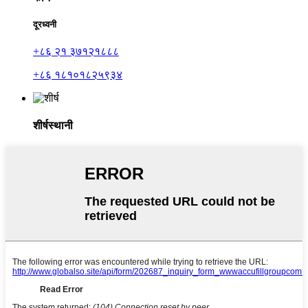
दूरध्वनी
+८६ २१ ३७१२१८८८
+८६ १८१०१८२५९३४
शीर्षस्थानी