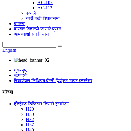
AC-107
AC-112
कपलिंग
रबरी नळी विधानसभा
बातम्या
वारंवार विचारले जाणारे प्रश्न
आमच्याशी संपर्क साधा
English
मुख्यपृष्ठ
उत्पादने
रिचार्जेबल लिथियम बॅटरी हँडहेल्ड टायर इन्फ्लेटर
श्रेण्या
हँडहेल्ड डिजिटल डिस्प्ले इन्फ्लेटर
H20
H30
H32
H37
H40