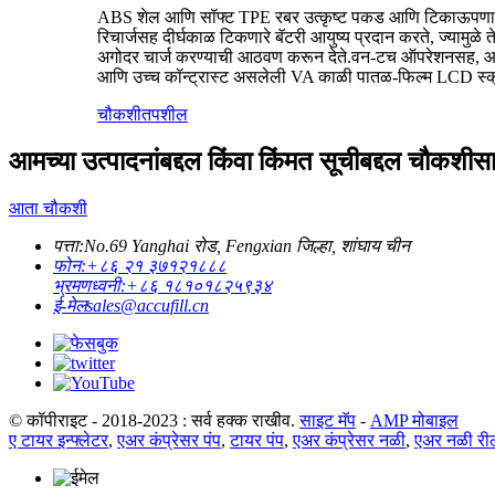
ABS शेल आणि सॉफ्ट TPE रबर उत्कृष्ट पकड आणि टिकाऊपणा प्रद
रिचार्जसह दीर्घकाळ टिकणारे बॅटरी आयुष्य प्रदान करते, ज्यामुळे
अगोदर चार्ज करण्याची आठवण करून देते.वन-टच ऑपरेशनसह, आपण स
आणि उच्च कॉन्ट्रास्ट असलेली VA काळी पातळ-फिल्म LCD स्क्री
चौकशी
तपशील
आमच्या उत्पादनांबद्दल किंवा किंमत सूचीबद्दल चौकशीसा
आता चौकशी
पत्ता:
No.69 Yanghai रोड, Fengxian जिल्हा, शांघाय चीन
फोन:
+८६ २१ ३७१२१८८८
भ्रमणध्वनी:
+८६ १८१०१८२५९३४
ई-मेल
sales@accufill.cn
© कॉपीराइट - 2018-2023 : सर्व हक्क राखीव.
साइट मॅप
-
AMP मोबाइल
ए टायर इन्फ्लेटर
,
एअर कंप्रेसर पंप
,
टायर पंप
,
एअर कंप्रेसर नळी
,
एअर नळी री