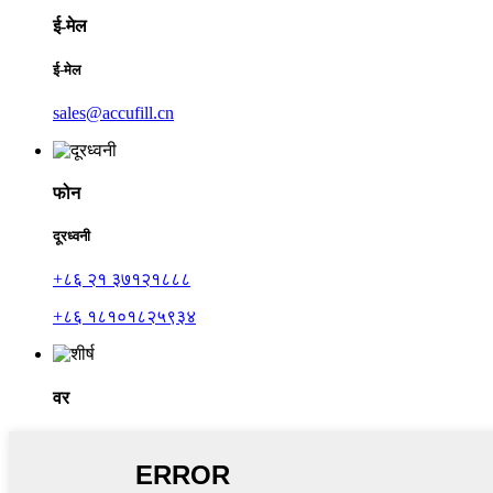
ई-मेल
ई-मेल
sales@accufill.cn
फोन
दूरध्वनी
+८६ २१ ३७१२१८८८
+८६ १८१०१८२५९३४
वर