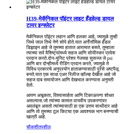
H39-मेकॅनिकल पॉइंटर लाइट हँडहेल्ड डायल
टायर इन्फ्लेटर
मेकॅनिकल पॉइंटर लहान आणि हलका आहे, ज्यामुळे तुम्ही
जिथे जाल तिथे नेणे सोपे होते.यात अर्गोनॉमिक हँडल
डिझाइन आहे जे तुमच्या हातात आरामात बसते, तुम्हाला
त्याच्या सर्व वैशिष्ट्यांमध्ये सहज आणि सोयीस्कर प्रवेश
प्रदान करते.दोन-युनिट प्रेशर गेजसह सुसज्ज जे psi
आणि बार दोन्हीमध्ये रीडिंग प्रदान करते, ज्यामुळे ते
विविध प्रकारचे अनुप्रयोग हाताळण्यासाठी पुरेसे अष्टपैलू
बनते.यात एक साधा एअर रिलीज व्हॉल्व्ह देखील आहे जो
सहज दाब समायोजन आणि देखभाल करण्यास अनुमती
देतो.
आपण अचूकता, विश्वासार्हता आणि टिकाऊपणा शोधत
असल्यास.जो त्यांच्या कामात वायवीय उपकरणांवर
अवलंबून असतो त्यांच्यासाठी हा एक उत्तम साथीदार आहे
आणि तो तुमच्या टूल किटचा एक आवश्यक भाग बनण्याची
खात्री आहे.
चौकशी
तपशील