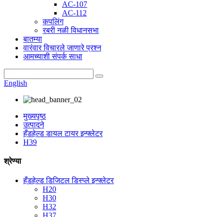
AC-107
AC-112
कपलिंग
रबरी नळी विधानसभा
बातम्या
वारंवार विचारले जाणारे प्रश्न
आमच्याशी संपर्क साधा
English
मुख्यपृष्ठ
उत्पादने
हँडहेल्ड डायल टायर इन्फ्लेटर
H39
श्रेण्या
हँडहेल्ड डिजिटल डिस्प्ले इन्फ्लेटर
H20
H30
H32
H37