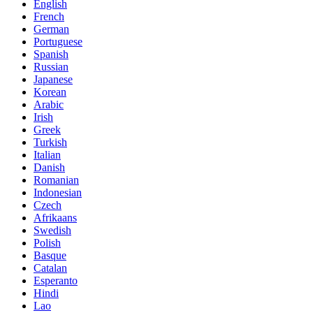
English
French
German
Portuguese
Spanish
Russian
Japanese
Korean
Arabic
Irish
Greek
Turkish
Italian
Danish
Romanian
Indonesian
Czech
Afrikaans
Swedish
Polish
Basque
Catalan
Esperanto
Hindi
Lao