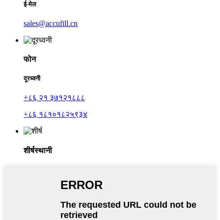
ई-मेल
sales@accufill.cn
फोन
दूरध्वनी
+८६ २१ ३७१२१८८८
+८६ १८१०१८२५९३४
शीर्षस्थानी