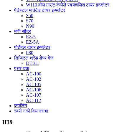
W110 वॉल माउंट केलेले स्वयंचलित टायर इन्फ्लेटर
पेडेस्टल माउंटेड टायर इन्फ्लेटर
S50
S70
N90
मणी सीटर
EZ-5
EZ-5A
पोर्टेबल टायर इन्फ्लेटर
P80
डिजिटल थ्रेड डेप्थ गेज
DT311
एअर चक
AC-100
AC-102
AC-105
AC-106
AC-107
AC-112
कपलिंग
रबरी नळी विधानसभा
H39