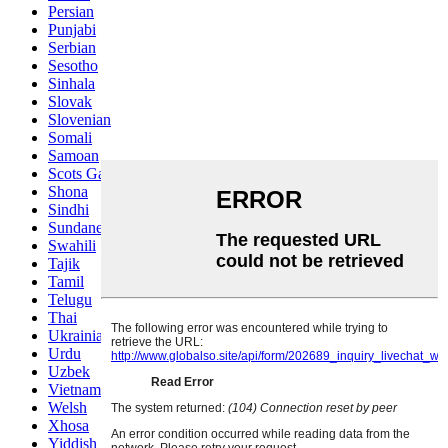
Persian
Punjabi
Serbian
Sesotho
Sinhala
Slovak
Slovenian
Somali
Samoan
Scots Gaelic
Shona
Sindhi
Sundanese
Swahili
Tajik
Tamil
Telugu
Thai
Ukrainian
Urdu
Uzbek
Vietnamese
Welsh
Xhosa
Yiddish