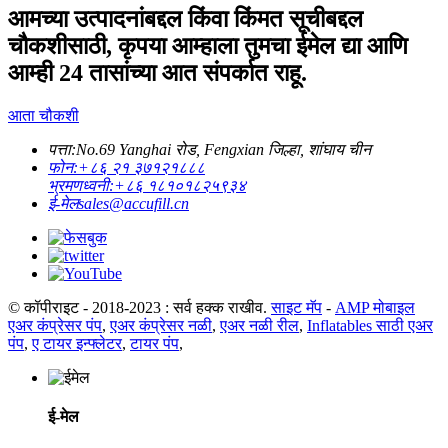
आमच्या उत्पादनांबद्दल किंवा किंमत सूचीबद्दल
चौकशीसाठी, कृपया आम्हाला तुमचा ईमेल द्या आणि
आम्ही 24 तासांच्या आत संपर्कात राहू.
आता चौकशी
पत्ता:
No.69 Yanghai रोड, Fengxian जिल्हा, शांघाय चीन
फोन:
+८६ २१ ३७१२१८८८
भ्रमणध्वनी:
+८६ १८१०१८२५९३४
ई-मेल
sales@accufill.cn
© कॉपीराइट - 2018-2023 : सर्व हक्क राखीव.
साइट मॅप
-
AMP मोबाइल
एअर कंप्रेसर पंप
,
एअर कंप्रेसर नळी
,
एअर नळी रील
,
Inflatables साठी एअर
पंप
,
ए टायर इन्फ्लेटर
,
टायर पंप
,
ई-मेल