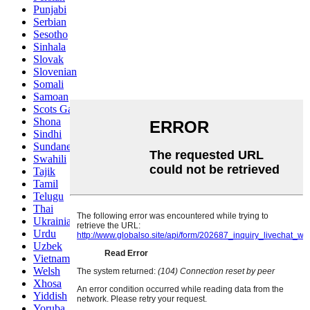
Punjabi
Serbian
Sesotho
Sinhala
Slovak
Slovenian
Somali
Samoan
Scots Gaelic
Shona
Sindhi
Sundanese
Swahili
Tajik
Tamil
Telugu
Thai
Ukrainian
Urdu
Uzbek
Vietnamese
Welsh
Xhosa
Yiddish
Yoruba