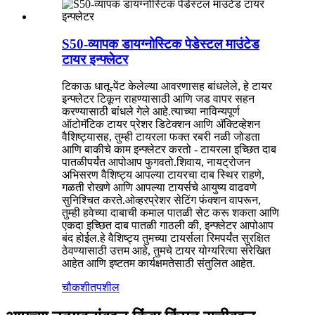
S50-व्यापक डायग्नोस्टिक पेडेस्टल माउंटेड
टायर इन्फ्लेटर
टिकाऊ धातू-पेंट केलेल्या आवरणासह बांधलेले, हे टायर
इन्फ्लेटर टिकून राहण्यासाठी आणि जड वापर सहन
करण्यासाठी बांधले गेले आहे.त्याच्या नाविन्यपूर्ण
ऑटोमॅटिक टायर प्रेशर डिटेक्शन आणि ॲक्टिव्हेशन
वैशिष्ट्यासह, तुम्ही टायरला फक्त रबरी नळी जोडता
आणि बाकीचे काम इन्फ्लेटर करतो - टायरला इच्छित दाब
पातळीपर्यंत आपोआप फुगवतो.शिवाय, नायट्रोजन
अभिसरण वैशिष्ट्य आपल्या टायरचा दाब स्थिर राहणे,
गळती रोखणे आणि आपल्या टायर्सचे आयुष्य वाढवणे
सुनिश्चित करते.ओव्हरप्रेशर सेटिंग फंक्शन वापरून,
तुम्ही हवेच्या दाबाची कमाल पातळी सेट करू शकता आणि
एकदा इच्छित दाब पातळी गाठली की, इन्फ्लेटर आपोआप
बंद होईल.हे वैशिष्ट्य तुमच्या टायर्सला रिमपर्यंत सुरक्षित
ठेवण्यासाठी उत्तम आहे, तुमचे टायर योग्यरित्या संरेखित
आहेत आणि इष्टतम कार्यक्षमतेसाठी संतुलित आहेत.
चौकशी
तपशील