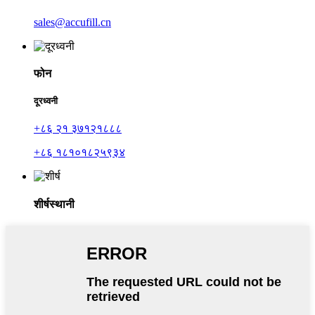
sales@accufill.cn
फोन
दूरध्वनी
+८६ २१ ३७१२१८८८
+८६ १८१०१८२५९३४
शीर्षस्थानी