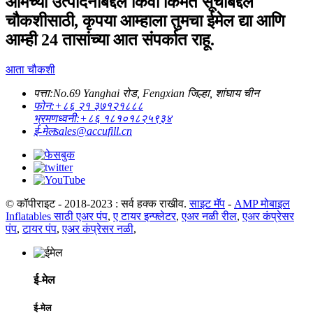
आमच्या उत्पादनांबद्दल किंवा किंमत सूचीबद्दल
चौकशीसाठी, कृपया आम्हाला तुमचा ईमेल द्या आणि
आम्ही 24 तासांच्या आत संपर्कात राहू.
आता चौकशी
पत्ता:
No.69 Yanghai रोड, Fengxian जिल्हा, शांघाय चीन
फोन:
+८६ २१ ३७१२१८८८
भ्रमणध्वनी:
+८६ १८१०१८२५९३४
ई-मेल
sales@accufill.cn
© कॉपीराइट - 2018-2023 : सर्व हक्क राखीव.
साइट मॅप
-
AMP मोबाइल
Inflatables साठी एअर पंप
,
ए टायर इन्फ्लेटर
,
एअर नळी रील
,
एअर कंप्रेसर
पंप
,
टायर पंप
,
एअर कंप्रेसर नळी
,
ई-मेल
ई-मेल