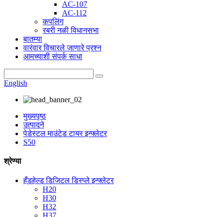
AC-107
AC-112
कपलिंग
रबरी नळी विधानसभा
बातम्या
वारंवार विचारले जाणारे प्रश्न
आमच्याशी संपर्क साधा
English
मुख्यपृष्ठ
उत्पादने
पेडेस्टल माउंटेड टायर इन्फ्लेटर
S50
श्रेण्या
हँडहेल्ड डिजिटल डिस्प्ले इन्फ्लेटर
H20
H30
H32
H37