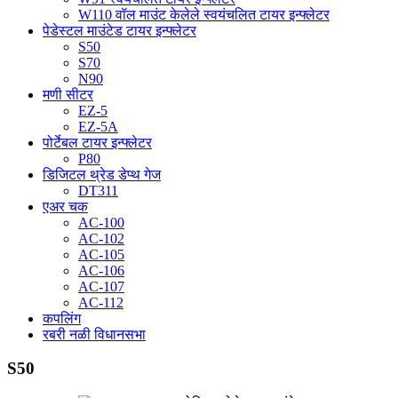
W110 वॉल माउंट केलेले स्वयंचलित टायर इन्फ्लेटर
पेडेस्टल माउंटेड टायर इन्फ्लेटर
S50
S70
N90
मणी सीटर
EZ-5
EZ-5A
पोर्टेबल टायर इन्फ्लेटर
P80
डिजिटल थ्रेड डेप्थ गेज
DT311
एअर चक
AC-100
AC-102
AC-105
AC-106
AC-107
AC-112
कपलिंग
रबरी नळी विधानसभा
S50