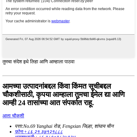
तुमचा संदेश इथे लिहा आणि आम्हाला पाठवा
आमच्या उत्पादनांबद्दल किंवा किंमत सूचीबद्दल
चौकशीसाठी, कृपया आम्हाला तुमचा ईमेल द्या आणि
आम्ही 24 तासांच्या आत संपर्कात राहू.
आता चौकशी
पत्ता:
No.69 Yanghai रोड, Fengxian जिल्हा, शांघाय चीन
फोन:
+८६ २१ ३७१२१८८८