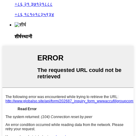
+८६ २१ ३७१२१८८८
+८६ १८१०१८२५९३४
शीर्षस्थानी