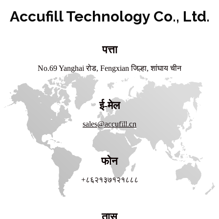
Accufill Technology Co., Ltd.
पत्ता
No.69 Yanghai रोड, Fengxian जिल्हा, शांघाय चीन
ई-मेल
sales@accufill.cn
फोन
+८६२१३७१२१८८८
तास