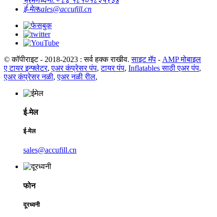
भ्रमणध्वनी:
+८६ १८१०१८२५९३४
ई-मेल
sales@accufill.cn
© कॉपीराइट - 2018-2023 : सर्व हक्क राखीव.
साइट मॅप
-
AMP मोबाइल
ए टायर इन्फ्लेटर
,
एअर कंप्रेसर पंप
,
टायर पंप
,
Inflatables साठी एअर पंप
,
एअर कंप्रेसर नळी
,
एअर नळी रील
,
ई-मेल
ई-मेल
sales@accufill.cn
फोन
दूरध्वनी