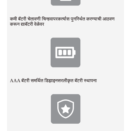
कमी बॅटरी चेतावणी चिन्ह
वापरकर्त्यास पुनर्स्थित करण्याची आठवण
करून द्या
बॅटरी वेळेवर
AAA बॅटरी समर्थित डिझाइन
सरलीकृत बॅटरी स्थापना