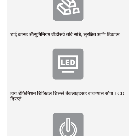
डाई कास्ट ॲल्युमिनियम बॉडी
सर्व तांबे सांधे, सुरक्षित आणि टिकाऊ
हाय-डेफिनिशन डिजिटल डिस्प्ले बॅकलाइटसह वाचण्यास सोपा LCD
डिस्प्ले