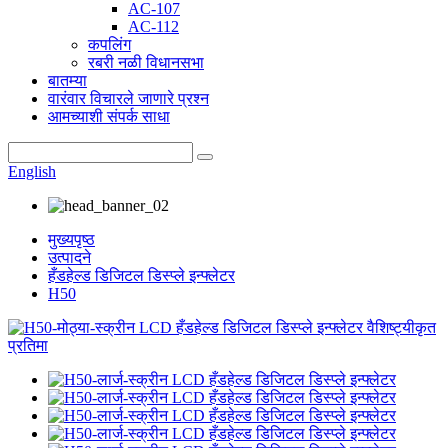
AC-107
AC-112
कपलिंग
रबरी नळी विधानसभा
बातम्या
वारंवार विचारले जाणारे प्रश्न
आमच्याशी संपर्क साधा
English
मुख्यपृष्ठ
उत्पादने
हँडहेल्ड डिजिटल डिस्प्ले इन्फ्लेटर
H50