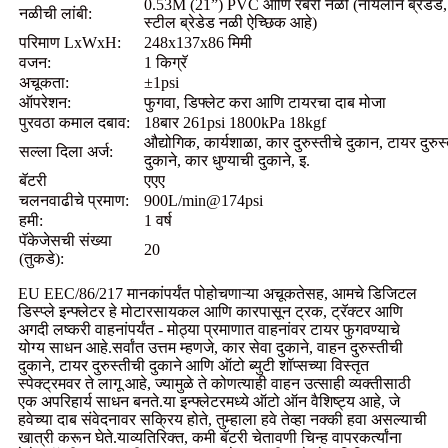
0.53M (21”) PVC आणि रबरी नळी (नायलॉन ब्रेडेड, 
नळीची लांबी:
स्टील ब्रेडेड नळी ऐच्छिक आहे)
परिमाण LxWxH:
248x137x86 मिमी
वजन:
1 किग्रॅ
अचूकता:
±1psi
ऑपरेशन:
फुगवा, डिफ्लेट करा आणि टायरचा दाब मोजा
पुरवठा कमाल दबाव:
18बार 261psi 1800kPa 18kgf
औद्योगिक, कार्यशाळा, कार दुरुस्तीचे दुकान, टायर दुरुस
सल्ला दिला अर्ज:
दुकाने, कार धुण्याची दुकाने, इ.
बॅटरी
एएए
चलनवाढीचे प्रमाण:
900L/min@174psi
हमी:
1 वर्ष
पॅकेजेसची संख्या
20
(तुकडे):
EU EEC/86/217 मानकांपर्यंत पोहोचणाऱ्या अचूकतेसह, आमचे डिजिटल
डिस्प्ले इन्फ्लेटर हे मोटारसायकल आणि कारपासून ट्रक, ट्रॅक्टर आणि
अगदी लष्करी वाहनांपर्यंत - मोठ्या प्रमाणात वाहनांवर टायर फुगवण्याचे
योग्य साधन आहे.सर्वांत उत्तम म्हणजे, कार सेवा दुकाने, वाहन दुरुस्तीची
दुकाने, टायर दुरुस्तीची दुकाने आणि ऑटो ब्युटी शॉप्सच्या विस्तृत
स्पेक्ट्रमवर ते लागू आहे, ज्यामुळे ते कोणत्याही वाहन उत्साही व्यक्तीसाठी
एक अपरिहार्य साधन बनते.या इन्फ्लेटरमध्ये ऑटो ऑन वैशिष्ट्य आहे, जे
हवेच्या दाब संवेदनावर सक्रिय होते, तुम्हाला हवे तेव्हा नक्की हवा असल्याची
खात्री करून घेते.याव्यतिरिक्त, कमी बॅटरी चेतावणी चिन्ह वापरकर्त्यांना