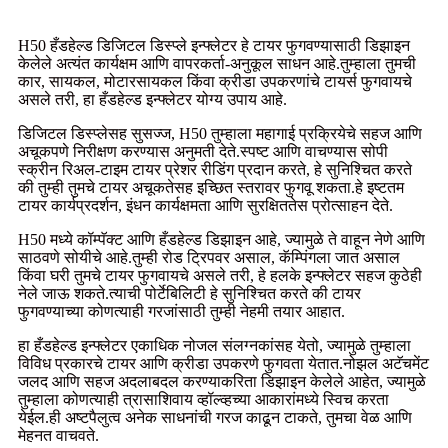
H50 हँडहेल्ड डिजिटल डिस्प्ले इन्फ्लेटर हे टायर फुगवण्यासाठी डिझाइन
केलेले अत्यंत कार्यक्षम आणि वापरकर्ता-अनुकूल साधन आहे.तुम्हाला तुमची
कार, सायकल, मोटारसायकल किंवा क्रीडा उपकरणांचे टायर्स फुगवायचे
असले तरी, हा हँडहेल्ड इन्फ्लेटर योग्य उपाय आहे.
डिजिटल डिस्प्लेसह सुसज्ज, H50 तुम्हाला महागाई प्रक्रियेचे सहज आणि
अचूकपणे निरीक्षण करण्यास अनुमती देते.स्पष्ट आणि वाचण्यास सोपी
स्क्रीन रिअल-टाइम टायर प्रेशर रीडिंग प्रदान करते, हे सुनिश्चित करते
की तुम्ही तुमचे टायर अचूकतेसह इच्छित स्तरावर फुगवू शकता.हे इष्टतम
टायर कार्यप्रदर्शन, इंधन कार्यक्षमता आणि सुरक्षिततेस प्रोत्साहन देते.
H50 मध्ये कॉम्पॅक्ट आणि हँडहेल्ड डिझाइन आहे, ज्यामुळे ते वाहून नेणे आणि
साठवणे सोयीचे आहे.तुम्ही रोड ट्रिपवर असाल, कॅम्पिंगला जात असाल
किंवा घरी तुमचे टायर फुगवायचे असले तरी, हे हलके इन्फ्लेटर सहज कुठेही
नेले जाऊ शकते.त्याची पोर्टेबिलिटी हे सुनिश्चित करते की टायर
फुगवण्याच्या कोणत्याही गरजांसाठी तुम्ही नेहमी तयार आहात.
हा हँडहेल्ड इन्फ्लेटर एकाधिक नोजल संलग्नकांसह येतो, ज्यामुळे तुम्हाला
विविध प्रकारचे टायर आणि क्रीडा उपकरणे फुगवता येतात.नोझल अटॅचमेंट
जलद आणि सहज अदलाबदल करण्याकरिता डिझाइन केलेले आहेत, ज्यामुळे
तुम्हाला कोणत्याही त्रासाशिवाय व्हॉल्व्हच्या आकारांमध्ये स्विच करता
येईल.ही अष्टपैलुत्व अनेक साधनांची गरज काढून टाकते, तुमचा वेळ आणि
मेहनत वाचवते.