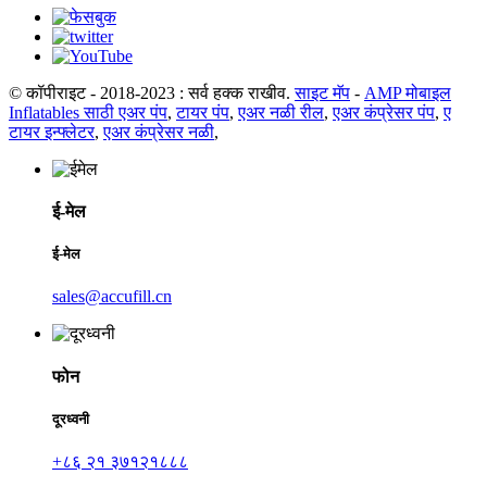
© कॉपीराइट - 2018-2023 : सर्व हक्क राखीव.
साइट मॅप
-
AMP मोबाइल
Inflatables साठी एअर पंप
,
टायर पंप
,
एअर नळी रील
,
एअर कंप्रेसर पंप
,
ए
टायर इन्फ्लेटर
,
एअर कंप्रेसर नळी
,
ई-मेल
ई-मेल
sales@accufill.cn
फोन
दूरध्वनी
+८६ २१ ३७१२१८८८