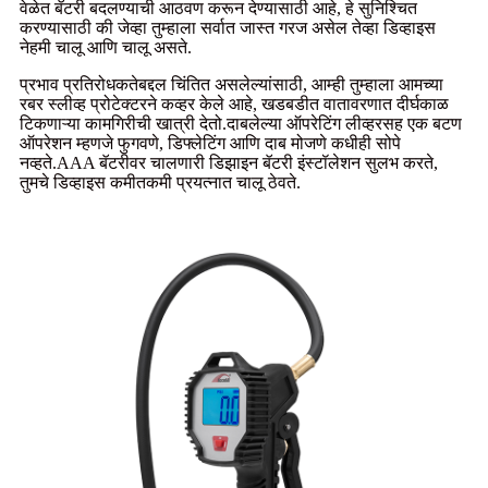
वेळेत बॅटरी बदलण्याची आठवण करून देण्यासाठी आहे, हे सुनिश्चित
करण्यासाठी की जेव्हा तुम्हाला सर्वात जास्त गरज असेल तेव्हा डिव्हाइस
नेहमी चालू आणि चालू असते.
प्रभाव प्रतिरोधकतेबद्दल चिंतित असलेल्यांसाठी, आम्ही तुम्हाला आमच्या
रबर स्लीव्ह प्रोटेक्टरने कव्हर केले आहे, खडबडीत वातावरणात दीर्घकाळ
टिकणाऱ्या कामगिरीची खात्री देतो.दाबलेल्या ऑपरेटिंग लीव्हरसह एक बटण
ऑपरेशन म्हणजे फुगवणे, डिफ्लेटिंग आणि दाब मोजणे कधीही सोपे
नव्हते.AAA बॅटरीवर चालणारी डिझाइन बॅटरी इंस्टॉलेशन सुलभ करते,
तुमचे डिव्हाइस कमीतकमी प्रयत्नात चालू ठेवते.