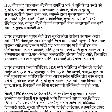
H50 दीर्घकाळ चालणाऱ्या बॅटरीद्वारे समर्थित आहे, हे सुनिश्चित करते की
तुम्ही थेट उर्जा स्त्रोताची आवश्यकता न घेता तुमचे टायर फुगवू
शकता.बॅटरीची क्षमता उच्च आहे, ज्यामुळे टायर फुगवण्याच्या अनेक
कामांसाठी पुरेशी शक्ती मिळते.याव्यतिरिक्त, इन्फ्लेटरमध्ये कमी बॅटरी
इंडिकेटर आहे, त्यामुळे बॅटरी रिचार्ज करण्याची किंवा बदलण्याची वेळ कधी
आली हे तुम्हाला माहिती आहे.
टायर इन्फ्लेशनचा प्रश्न येतो तेव्हा सुरक्षिततेला सर्वोच्च प्राधान्य असते
आणि H50 चिंतामुक्त ऑपरेशन सुनिश्चित करण्यासाठी सुरक्षा वैशिष्ट्यांसह
सुसज्ज आहे.इन्फ्लेटरमध्ये ऑटो शट-ऑफ फंक्शन आहे जे इच्छित दाब
पोहोचल्यावर महागाई थांबवते, अति-फुगवटा रोखते आणि तुमचे टायर खराब
होण्यापासून वाचवते.यात अंगभूत ओव्हरहाटिंग संरक्षण देखील आहे, विस्तारित
वापरादरम्यान देखील सुरक्षित आणि विश्वासार्ह ऑपरेशनची हमी देते.
टायर इन्फ्लेशन क्षमतांव्यतिरिक्त, H50 मध्ये अतिरिक्त सोयीसाठी एलईडी
लाईट आहे.प्रकाश आजूबाजूचा परिसर प्रकाशित करतो, ज्यामुळे तुम्हाला
कमी प्रकाशाच्या परिस्थितीत किंवा आपत्कालीन परिस्थितीत काम करता
येते.हे सुनिश्चित करते की तुम्ही तुमचे टायर सहज आणि आत्मविश्वासाने
फुगवू शकता, दिवसाची वेळ किंवा प्रकाशाची परिस्थिती काहीही असो.
शेवटी, H50 हँडहेल्ड डिजिटल डिस्प्ले इन्फ्लेटर हे तुमच्या सर्व टायर
इन्फ्लेशन गरजांसाठी एक बहुमुखी आणि विश्वासार्ह साधन आहे.डिजिटल
डिस्प्ले, सोयीस्कर पोर्टेबिलिटी, अष्टपैलू नोझल अटॅचमेंट, दीर्घकाळ
टिकणारी बॅटरी, सुरक्षा वैशिष्ट्ये आणि एलईडी लाईटसह, हे इन्फ्लेटर टायर
फुगवण्यासाठी एक कार्यक्षम आणि वापरकर्ता-अनुकूल समाधान प्रदान