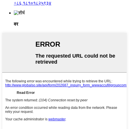
+८६ १८१०१८२५९३४
वर