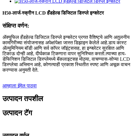
H50-लार्ज-स्क्रीन LCD हँडहेल्ड डिजिटल डिस्प्ले इन्फ्लेटर
संक्षिप्त वर्णन:
ॲक्युफिल हँडहेल्ड डिजिटल डिस्प्ले इन्फ्लेटर प्रगत वैशिष्ट्ये आणि अतुलनीय
कामगिरीच्या संयोजनासह अपेक्षांपेक्षा जास्त डिझाइन केलेले आहे.डाय कास्ट
ॲल्युमिनियम बॉडी आणि सर्व कॉपर जॉइंट्ससह, हा इन्फ्लेटर सुरक्षित आणि
टिकाऊ दोन्ही आहे, दीर्घकाळ टिकणारा वापर सुनिश्चित करतो.त्याच्या हाय-
डेफिनिशन डिजिटल डिस्प्लेमध्ये बॅकलाइटसह मोठ्या, वाचण्यास-सोप्या LCD
डिस्प्लेचा अभिमान आहे, कोणत्याही प्रकाश स्थितीत स्पष्ट आणि अचूक वाचन
करण्यास अनुमती देते.
आम्हाला ईमेल पाठवा
उत्पादन तपशील
उत्पादन टॅग
उत्पादन वर्णन