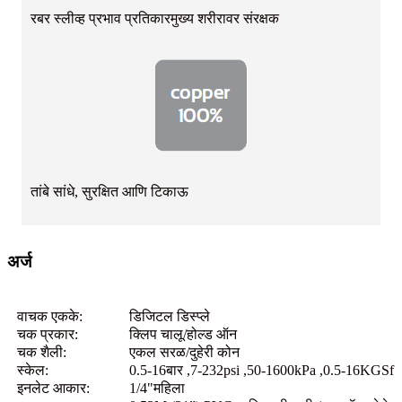
रबर स्लीव्ह प्रभाव प्रतिकार
मुख्य शरीरावर संरक्षक
तांबे सांधे, सुरक्षित आणि टिकाऊ
अर्ज
वाचक एकके:
डिजिटल डिस्प्ले
चक प्रकार:
क्लिप चालू/होल्ड ऑन
चक शैली:
एकल सरळ/दुहेरी कोन
स्केल:
0.5-16बार ,7-232psi ,50-1600kPa ,0.5-16KGSf
इनलेट आकार:
1/4"महिला