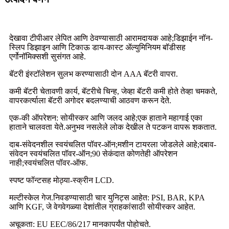
देखावा टीपीआर लेपित आणि ठेवण्यासाठी आरामदायक आहे;डिझाईन नॉन-
स्लिप डिझाइन आणि टिकाऊ डाय-कास्ट ॲल्युमिनियम बॉडीसह
एर्गोनॉमिक्सशी सुसंगत आहे.
बॅटरी इंस्टॉलेशन सुलभ करण्यासाठी दोन AAA बॅटरी वापरा.
कमी बॅटरी चेतावणी कार्य, बॅटरीचे चिन्ह, जेव्हा बॅटरी कमी होते तेव्हा चमकते,
वापरकर्त्याला बॅटरी अगोदर बदलण्याची आठवण करून देते.
एक-की ऑपरेशन: सोयीस्कर आणि जलद आहे;एक हाताने महागाई एका
हाताने चालवता येते.अनुभव नसलेले लोक देखील ते पटकन वापरू शकतात.
दाब-संवेदनशील स्वयंचलित पॉवर-ऑन;मशीन टायरला जोडलेले आहे;दबाव-
संवेदन स्वयंचलित पॉवर-ऑन;90 सेकंदात कोणतेही ऑपरेशन
नाही;स्वयंचलित पॉवर-ऑफ.
स्पष्ट फॉन्टसह मोठ्या-स्क्रीन LCD.
मल्टीस्केल गेज.निवडण्यासाठी चार युनिट्स आहेत: PSI, BAR, KPA
आणि KGF, जे वेगवेगळ्या देशांतील ग्राहकांसाठी सोयीस्कर आहेत.
अचूकता: EU EEC/86/217 मानकापर्यंत पोहोचते.