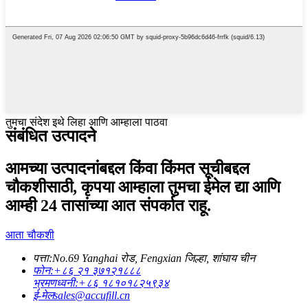
तुमचा संदेश इथे लिहा आणि आम्हाला पाठवा
संबंधित उत्पादने
आमच्या उत्पादनांबद्दल किंवा किंमत सूचीबद्दल
चौकशीसाठी, कृपया आम्हाला तुमचा ईमेल द्या आणि
आम्ही 24 तासांच्या आत संपर्कात राहू.
आता चौकशी
पत्ता:
No.69 Yanghai रोड, Fengxian जिल्हा, शांघाय चीन
फोन:
+८६ २१ ३७१२१८८८
भ्रमणध्वनी:
+८६ १८१०१८२५९३४
ई-मेल
sales@accufill.cn