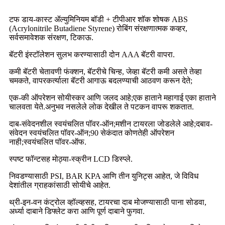
टफ डाय-कास्ट ॲल्युमिनियम बॉडी + टीपीआर शॉक शोषक ABS
(Acrylonitrile Butadiene Styrene) रोबिंग संरक्षणात्मक कव्हर,
सर्वसमावेशक संरक्षण, टिकाऊ.
बॅटरी इंस्टॉलेशन सुलभ करण्यासाठी दोन AAA बॅटरी वापरा.
कमी बॅटरी चेतावणी फंक्शन, बॅटरीचे चिन्ह, जेव्हा बॅटरी कमी असते तेव्हा
चमकते, वापरकर्त्याला बॅटरी आगाऊ बदलण्याची आठवण करून देते;
एक-की ऑपरेशन सोयीस्कर आणि जलद आहे;एक हाताने महागाई एका हाताने
चालवता येते.अनुभव नसलेले लोक देखील ते पटकन वापरू शकतात.
दाब-संवेदनशील स्वयंचलित पॉवर-ऑन;मशीन टायरला जोडलेले आहे;दबाव-
संवेदन स्वयंचलित पॉवर-ऑन;90 सेकंदात कोणतेही ऑपरेशन
नाही;स्वयंचलित पॉवर-ऑफ.
स्पष्ट फॉन्टसह मोठ्या-स्क्रीन LCD डिस्प्ले.
निवडण्यासाठी PSI, BAR KPA आणि तीन युनिट्स आहेत, जे विविध
देशांतील ग्राहकांसाठी सोयीचे आहेत.
थ्री-इन-वन कंट्रोल व्हॉल्व्हसह, टायरचा दाब मोजण्यासाठी पाना सोडवा,
अर्ध्या दाबाने डिफ्लेट करा आणि पूर्ण दाबाने फुगवा.