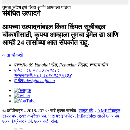
तुमचा संदेश इथे लिहा आणि आम्हाला पाठवा
संबंधित उत्पादने
आमच्या उत्पादनांबद्दल किंवा किंमत सूचीबद्दल
चौकशीसाठी, कृपया आम्हाला तुमचा ईमेल द्या आणि
आम्ही 24 तासांच्या आत संपर्कात राहू.
आता चौकशी
पत्ता:
No.69 Yanghai रोड, Fengxian जिल्हा, शांघाय चीन
फोन:
+८६ २१ ३७१२१८८८
भ्रमणध्वनी:
+८६ १८१०१८२५९३४
ई-मेल
sales@accufill.cn
© कॉपीराइट - 2018-2023 : सर्व हक्क राखीव.
साइट मॅप
-
AMP मोबाइल
टायर पंप
,
एअर कंप्रेसर पंप
,
ए टायर इन्फ्लेटर
,
Inflatables साठी एअर पंप
,
एअर कंप्रेसर नळी
,
एअर नळी रील
,