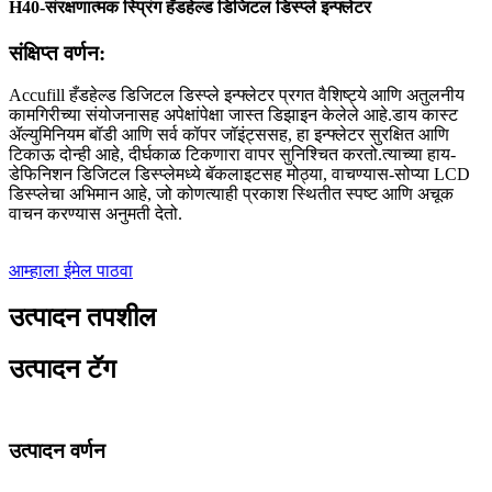
H40-संरक्षणात्मक स्प्रिंग हँडहेल्ड डिजिटल डिस्प्ले इन्फ्लेटर
संक्षिप्त वर्णन:
Accufill हँडहेल्ड डिजिटल डिस्प्ले इन्फ्लेटर प्रगत वैशिष्ट्ये आणि अतुलनीय
कामगिरीच्या संयोजनासह अपेक्षांपेक्षा जास्त डिझाइन केलेले आहे.डाय कास्ट
ॲल्युमिनियम बॉडी आणि सर्व कॉपर जॉइंट्ससह, हा इन्फ्लेटर सुरक्षित आणि
टिकाऊ दोन्ही आहे, दीर्घकाळ टिकणारा वापर सुनिश्चित करतो.त्याच्या हाय-
डेफिनिशन डिजिटल डिस्प्लेमध्ये बॅकलाइटसह मोठ्या, वाचण्यास-सोप्या LCD
डिस्प्लेचा अभिमान आहे, जो कोणत्याही प्रकाश स्थितीत स्पष्ट आणि अचूक
वाचन करण्यास अनुमती देतो.
आम्हाला ईमेल पाठवा
उत्पादन तपशील
उत्पादन टॅग
उत्पादन वर्णन