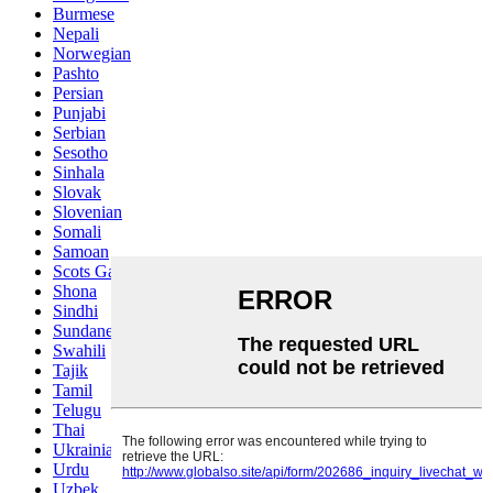
Burmese
Nepali
Norwegian
Pashto
Persian
Punjabi
Serbian
Sesotho
Sinhala
Slovak
Slovenian
Somali
Samoan
Scots Gaelic
Shona
Sindhi
Sundanese
Swahili
Tajik
Tamil
Telugu
Thai
Ukrainian
Urdu
Uzbek