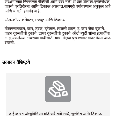
संरक्षणात्मक स्प्रिंगसह पीव्हीसी आणि रबर नळी अधिक पोशाख-प्रतिरोधक,
वाकणे-प्रतिरोधक आणि टिकाऊ असतात.सामग्री पर्यावरणास अनुकूल आहे
आणि चांगली हवाबंद आहे.
ऑल-कॉपर कनेक्टर, मजबूत आणि टिकाऊ.
मोटारसायकल, कार, ट्रक, ट्रॅक्टर, लष्करी वाहने, इ. कार सेवा दुकाने,
वाहन दुरुस्तीची दुकाने, टायर दुरुस्तीची दुकाने, ऑटो ब्युटी शॉप्स इत्यादींना
लागू असलेल्या टायरच्या वाढीसाठी याचा मोठ्या प्रमाणावर वापर केला जाऊ
शकतो.
उत्पादन वैशिष्ट्ये
डाई कास्ट ॲल्युमिनियम बॉडी
सर्व तांबे सांधे, सुरक्षित आणि टिकाऊ