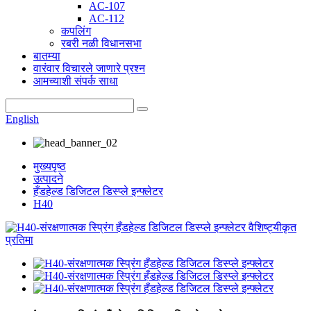
AC-107
AC-112
कपलिंग
रबरी नळी विधानसभा
बातम्या
वारंवार विचारले जाणारे प्रश्न
आमच्याशी संपर्क साधा
English
मुख्यपृष्ठ
उत्पादने
हँडहेल्ड डिजिटल डिस्प्ले इन्फ्लेटर
H40