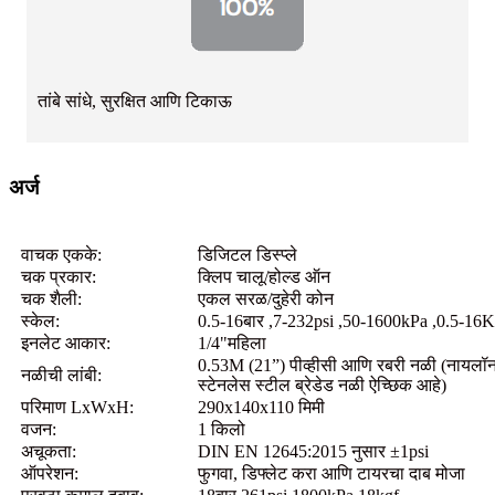
तांबे सांधे, सुरक्षित आणि टिकाऊ
अर्ज
वाचक एकके:
डिजिटल डिस्प्ले
चक प्रकार:
क्लिप चालू/होल्ड ऑन
चक शैली:
एकल सरळ/दुहेरी कोन
स्केल:
0.5-16बार ,7-232psi ,50-1600kPa ,0.5-16
इनलेट आकार:
1/4"महिला
0.53M (21”) पीव्हीसी आणि रबरी नळी (नायलॉन 
नळीची लांबी:
स्टेनलेस स्टील ब्रेडेड नळी ऐच्छिक आहे)
परिमाण LxWxH:
290x140x110 मिमी
वजन:
1 किलो
अचूकता:
DIN EN 12645:2015 नुसार ±1psi
ऑपरेशन:
फुगवा, डिफ्लेट करा आणि टायरचा दाब मोजा