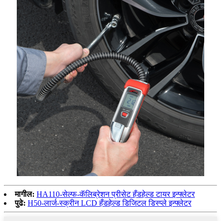
मागील:
HA110-सेल्फ-कॅलिब्रेशन प्रीसेट हँडहेल्ड टायर इन्फ्लेटर
पुढे:
H50-लार्ज-स्क्रीन LCD हँडहेल्ड डिजिटल डिस्प्ले इन्फ्लेटर