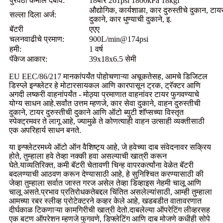
पुरवठा कमाल दबाव:
18बार 261psi 1800kPa 18kgf
औद्योगिक, कार्यशाळा, कार दुरुस्तीचे दुकान, टायर
सल्ला दिला अर्ज:
दुकाने, कार धुण्याची दुकाने, इ.
बॅटरी
एएए
चलनवाढीचे प्रमाण:
900L/min@174psi
हमी:
1 वर्ष
पॅकेज आकार:
39x18x6.5 सेमी
EU EEC/86/217 मानकांपर्यंत पोहोचणाऱ्या अचूकतेसह, आमचे डिजिटल
डिस्प्ले इन्फ्लेटर हे मोटारसायकल आणि कारपासून ट्रक, ट्रॅक्टर आणि
अगदी लष्करी वाहनांपर्यंत - मोठ्या प्रमाणात वाहनांवर टायर फुगवण्याचे
योग्य साधन आहे.सर्वांत उत्तम म्हणजे, कार सेवा दुकाने, वाहन दुरुस्तीची
दुकाने, टायर दुरुस्तीची दुकाने आणि ऑटो ब्युटी शॉप्सच्या विस्तृत
स्पेक्ट्रमवर ते लागू आहे, ज्यामुळे ते कोणत्याही वाहन उत्साही व्यक्तीसाठी
एक अपरिहार्य साधन बनते.
या इन्फ्लेटरमध्ये ऑटो ऑन वैशिष्ट्य आहे, जे हवेच्या दाब संवेदनावर सक्रिय
होते, तुम्हाला हवे तेव्हा नक्की हवा असल्याची खात्री करून
घेते.याव्यतिरिक्त, कमी बॅटरी चेतावणी चिन्ह वापरकर्त्यांना वेळेत बॅटरी
बदलण्याची आठवण करून देण्यासाठी आहे, हे सुनिश्चित करण्यासाठी की
जेव्हा तुम्हाला सर्वात जास्त गरज असेल तेव्हा डिव्हाइस नेहमी चालू आणि
चालू असते.प्रभाव प्रतिरोधकतेबद्दल चिंतित असलेल्यांसाठी, आम्ही तुम्हाला
आमच्या रबर स्लीव्ह प्रोटेक्टरने कव्हर केले आहे, खडबडीत वातावरणात
दीर्घकाळ टिकणाऱ्या कामगिरीची खात्री देतो.दाबलेल्या ऑपरेटिंग लीव्हरसह
एक बटण ऑपरेशन म्हणजे फुगवणे, डिफ्लेटिंग आणि दाब मोजणे कधीही सोपे