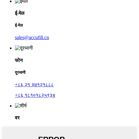
ई-मेल
ई-मेल
sales@accufill.cn
फोन
दूरध्वनी
+८६ २१ ३७१२१८८८
+८६ १८१०१८२५९३४
वर