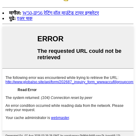
मागील:
W50-IP56 रेटिंग वॉल माउंटेड टायर इन्फ्लेटर
पुढे:
एअर चक