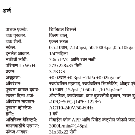
अर्ज
वाचक एकके:
डिजिटल डिस्प्ले
चक प्रकार:
क्लिप चालू
चक शैली:
एकल सरळ
स्केल:
0.5-10बार, 7-145psi, 50-1000kpa ,0.5-10kg/
इनलेट आकार:
1/4"महिला
नळीची लांबी:
7.6m PVC आणि रबर नळी
परिमाण LxWxH:
273x228x85 मिमी
वजन:
3.7KGS
अचूकता:
±0.02बार ±0.3psi ±2kPa ±0.02kg/cm²
ऑपरेशन:
स्वयंचलित महागाई, स्वयंचलित डिफ्लेटिंग, ओव्हर प्
पुरवठा कमाल दबाव:
10.5बार ,152psi ,1050kPa ,10.5kg/cm²
सल्ला दिला अर्ज:
औद्योगिक, कार्यशाळा, कार दुरुस्तीचे दुकान, टायर दुर
ऑपरेशन तापमान:
-10℃~50℃ (14℉~122℉)
पुरवठा व्होल्टेज:
AC110-240V/50-60Hz
हमी::
1 वर्ष
अतिरिक्त वैशिष्ट्ये:
मोबाईल फोन APP आणि रिमोट कंट्रोल जोडले जा
चलनवाढीचे प्रमाण:
3000L/min@145psi
पॅकेज आकार:
31x30x22 सेमी