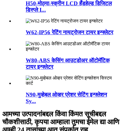
H50-मोठ्या-स्क्रीन LCD हँडहेल्ड डिजिटल
डिस्प्ले I...
W62-IP56 रेटिंग नायट्रोजन टायर इन्फ्लेटर
W80-ABS केसिंग आउटडोअर ऑटोमॅटिक
टायर इन्फ्लेटर
N90-मुव्हेबल ओव्हर प्रेशर सेटिंग इन्फ्लेशन
Sy...
आमच्या उत्पादनांबद्दल किंवा किंमत सूचीबद्दल
चौकशीसाठी, कृपया आम्हाला तुमचा ईमेल द्या आणि
आम्ही 24 तासांच्या आत संपर्कात राहू.