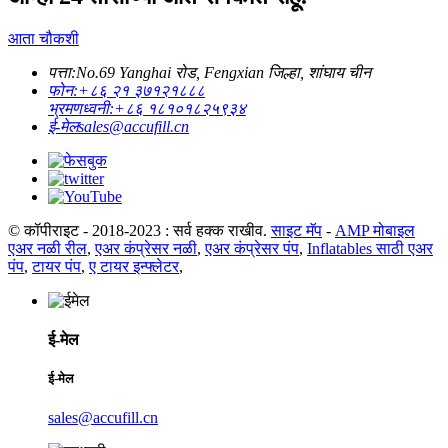
आता चौकशी
पत्ता:
No.69 Yanghai रोड, Fengxian जिल्हा, शांघाय चीन
फोन:
+८६ २१ ३७१२१८८८
भ्रमणध्वनी:
+८६ १८१०१८२५९३४
ई-मेल
sales@accufill.cn
© कॉपीराइट - 2018-2023 : सर्व हक्क राखीव.
साइट मॅप
-
AMP मोबाइल
एअर नळी रील
,
एअर कंप्रेसर नळी
,
एअर कंप्रेसर पंप
,
Inflatables साठी एअर
पंप
,
टायर पंप
,
ए टायर इन्फ्लेटर
,
ई-मेल
ई-मेल
sales@accufill.cn