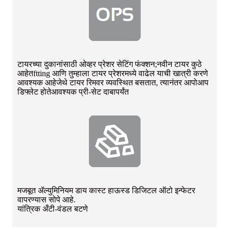
टायरच्या दुकानांसाठी ओव्हर प्रेशर सेटिंग फंक्शन;नवीन टायर कुठे
आहेत
ftting आणि तुम्हाला टायर प्रेशरमध्ये वाढेल याची खात्री करणे
आवश्यक आहे
जेथे टायर रिमवर व्यवस्थित बसतात, त्यानंतर आपोआप
डिफ्लेट होते
आवश्यक प्री-सेट दाबापर्यंत
मजबूत ॲल्युमिनियम डाय कास्ट हाऊस्ड डिजिटल ऑटो इन्फेटर
वापरण्यास सोपे आहे.
यांत्रिक अँटी-वंडल बटणे