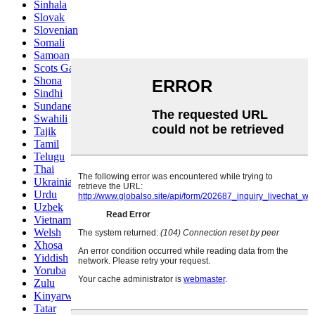
Sinhala
Slovak
Slovenian
Somali
Samoan
Scots Gaelic
Shona
Sindhi
Sundanese
Swahili
Tajik
Tamil
Telugu
Thai
Ukrainian
Urdu
Uzbek
Vietnamese
Welsh
Xhosa
Yiddish
Yoruba
Zulu
Kinyarwanda
Tatar