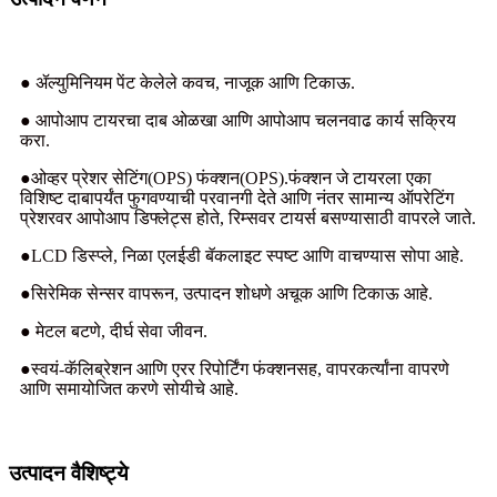
● ॲल्युमिनियम पेंट केलेले कवच, नाजूक आणि टिकाऊ.
● आपोआप टायरचा दाब ओळखा आणि आपोआप चलनवाढ कार्य सक्रिय
करा.
●ओव्हर प्रेशर सेटिंग(OPS) फंक्शन(OPS).फंक्शन जे टायरला एका
विशिष्ट दाबापर्यंत फुगवण्याची परवानगी देते आणि नंतर सामान्य ऑपरेटिंग
प्रेशरवर आपोआप डिफ्लेट्स होते, रिम्सवर टायर्स बसण्यासाठी वापरले जाते.
●LCD डिस्प्ले, निळा एलईडी बॅकलाइट स्पष्ट आणि वाचण्यास सोपा आहे.
●सिरेमिक सेन्सर वापरून, उत्पादन शोधणे अचूक आणि टिकाऊ आहे.
● मेटल बटणे, दीर्घ सेवा जीवन.
●स्वयं-कॅलिब्रेशन आणि एरर रिपोर्टिंग फंक्शनसह, वापरकर्त्यांना वापरणे
आणि समायोजित करणे सोयीचे आहे.
उत्पादन वैशिष्ट्ये