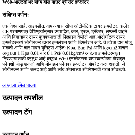
W60-आउटडोअर योग्य वॉल माउंट प्रीसेट इन्फ्लेटर
संक्षिप्त वर्णन:
एक विश्वासार्ह, खडबडीत, वापरण्यास सोपा ऑटोमॅटिक टायर इन्फ्लेटर, कठोर
CE प्रमाणपत्र वैशिष्ट्यांनुसार उत्पादित, कार, ट्रक, ट्रॅक्टर, लष्करी वाहने
आणि विमानांवर टायर फुगवण्यासाठी डिझाइन केलेले आहे.ऑटोमॅटिक टायर
इन्फ्लेटरमध्ये सोयीस्कर टायर इन्फ्लेशन आणि डिफ्लेशन आहे. ते हवेचा दाब मोजू
शकतो आणि चार मापन युनिट्स आहेत: Kpa, Bar, Psi आणि kg/cm2.वाचन
अचूकता 1 Kpa 0.01 बार 0.1 Psi/ 0.01kg/cm² आहे.या इन्फ्लेटरमधून
निवडण्यासाठी ब्लूटूथ आहे.ब्लूटूथ W60 इन्फ्लेटरला वापरकर्त्याच्या मोबाइल
फोनशी जोडू शकतो आणि मोबाइल फोनवर इन्फ्लेटर ऑपरेट करू शकतो, जे
सोयीस्कर आणि जलद आहे आणि लांब-अंतराच्या ऑपरेशनची गरज ओळखते.
आम्हाला ईमेल पाठवा
उत्पादन तपशील
उत्पादन टॅग
उत्पादन वर्णन