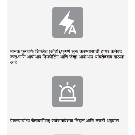
मानक फुगवणे/ डिफ्लेट (ऑटो);फुगणे सुरू करण्यासाठी टायर कनेक्ट
करा
आणि आपोआप डिफ्लेटिंग आणि जेव्हा आपोआप थांबते
दबाव गाठला
आहे
ऐकण्यायोग्य चेतावणीसह सर्वसमावेशक निदान आणि त्रुटी अहवाल