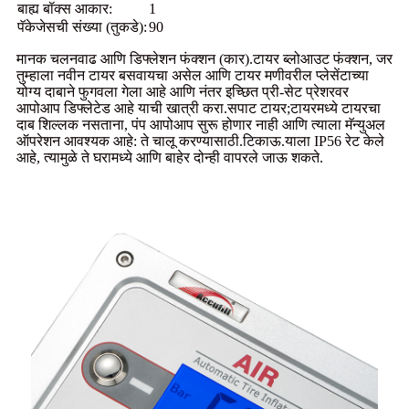
बाह्य बॉक्स आकार:
1
पॅकेजेसची संख्या (तुकडे):
90
मानक चलनवाढ आणि डिफ्लेशन फंक्शन (कार).टायर ब्लोआउट फंक्शन, जर
तुम्हाला नवीन टायर बसवायचा असेल आणि टायर मणीवरील प्लेसेंटाच्या
योग्य दाबाने फुगवला गेला आहे आणि नंतर इच्छित प्री-सेट प्रेशरवर
आपोआप डिफ्लेटेड आहे याची खात्री करा.सपाट टायर;टायरमध्ये टायरचा
दाब शिल्लक नसताना, पंप आपोआप सुरू होणार नाही आणि त्याला मॅन्युअल
ऑपरेशन आवश्यक आहे: ते चालू करण्यासाठी.टिकाऊ.याला IP56 रेट केले
आहे, त्यामुळे ते घरामध्ये आणि बाहेर दोन्ही वापरले जाऊ शकते.