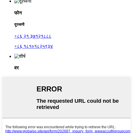
फोन
दूरध्वनी
+८६ २१ ३७१२१८८८
+८६ १८१०१८२५९३४
वर